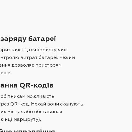
 заряду батареї
призначені для користувача
онтролю витрат батареї. Режим
ення дозволяє пристроям
вше.
ання QR-кодів
робітникам можливість
ерез QR-код. Нехай вони сканують
их місцях або обставинах
 кінці маршруту).