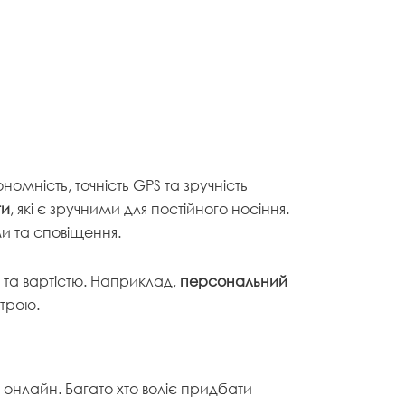
омність, точність GPS та зручність
ги
, які є зручними для постійного носіння.
ми та сповіщення.
м та вартістю. Наприклад,
персональний
строю.
онлайн. Багато хто воліє придбати