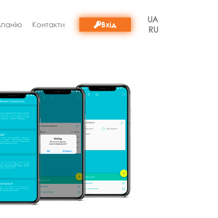
UA
Вхід
мпанію
Контакти
RU