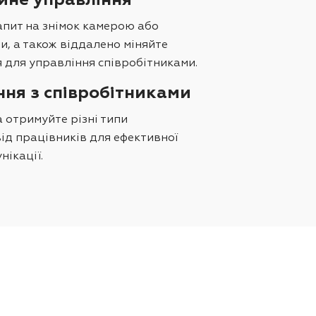
йне управління
пит на знімок камерою або
и, а також віддалено міняйте
для управління співробітниками.
ння з співробітниками
 отримуйте різні типи
ід працівників для ефективної
нікації.