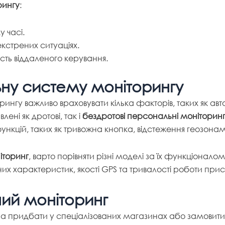
рингу
:
 часі.
кстрених ситуаціях.
сть віддаленого керування.
ну систему моніторингу
нгу важливо враховувати кілька факторів, таких як автон
ені як дротові, так і
бездротові персональні моніторин
функцій, таких як тривожна кнопка, відстеження геозона
іторинг
, варто порівняти різні моделі за їх функціонало
них характеристик, якості GPS та тривалості роботи при
ий моніторинг
 придбати у спеціалізованих магазинах або замовити 