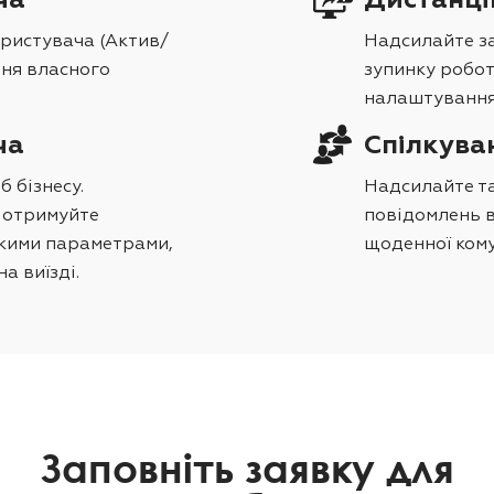
ча
Дистанці
ристувача (Актив/
Надсилайте за
ня власного
зупинку робот
налаштування 
ча
Спілкува
 бізнесу.
Надсилайте та
, отримуйте
повідомлень в
ькими параметрами,
щоденної кому
а виїзді.
Заповніть заявку для