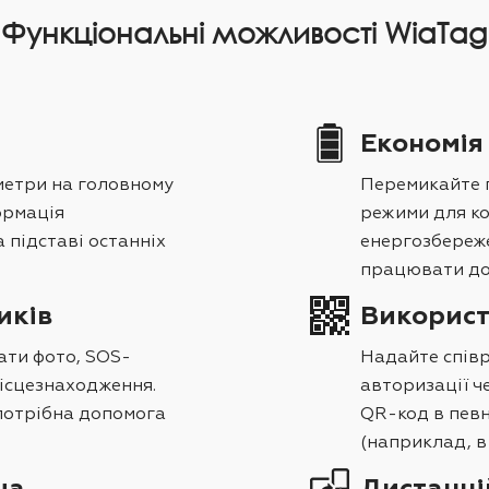
Функціональні можливості WiaTag
Економія
метри на головному
Перемикайте 
формація
режими для к
 підставі останніх
енергозбереж
працювати до
иків
Використ
ати фото, SOS-
Надайте спів
місцезнаходження.
авторизації ч
 потрібна допомога
QR-код в певн
(наприклад, в