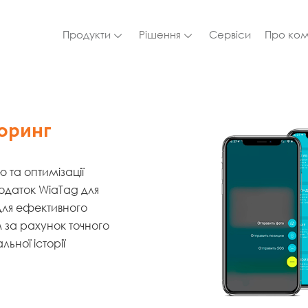
Продукти
Рішення
Сервіси
Про ко
оринг
 та оптимізації
Додаток WiaTag для
для ефективного
за рахунок точного
льної історії