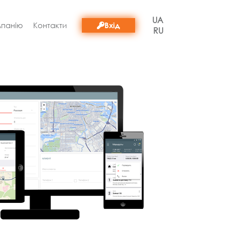
UA
Вхід
мпанію
Контакти
RU