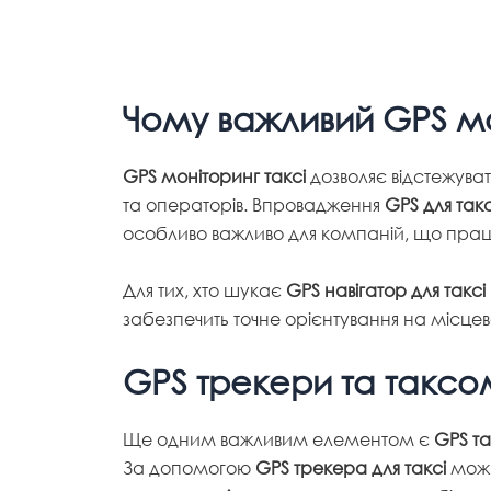
Чому важливий GPS мо
GPS моніторинг таксі
дозволяє відстежува
та операторів. Впровадження
GPS для такс
особливо важливо для компаній, що працюю
Для тих, хто шукає
GPS навігатор для таксі 
забезпечить точне орієнтування на місце
GPS трекери та таксом
Ще одним важливим елементом є
GPS та
За допомогою
GPS трекера для таксі
можн