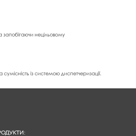
а запобігаючи нецільовому
а сумісність із системою диспетчеризації.
РОДУКТИ: