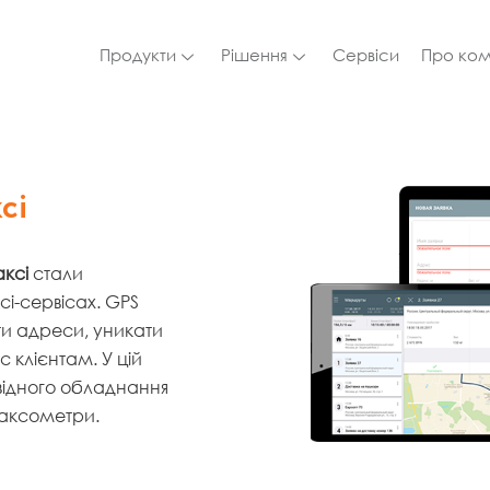
Продукти
Рішення
Сервіси
Про ко
сі
аксі
стали
сі-сервісах. GPS
и адреси, уникати
 клієнтам. У цій
овідного обладнання
таксометри.