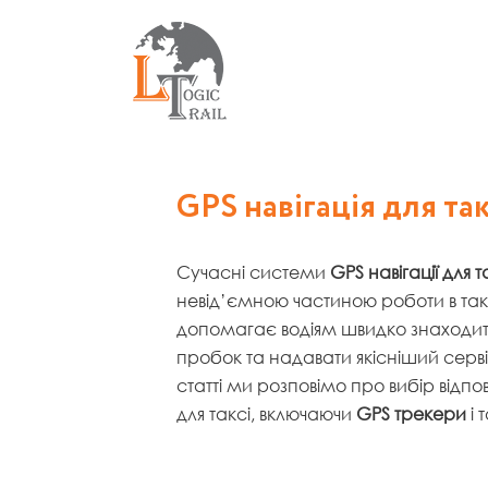
Перейти
до
вмісту
GPS навігація для так
Сучасні системи
GPS навігації для т
невід’ємною частиною роботи в так
допомагає водіям швидко знаходит
пробок та надавати якісніший сервіс
статті ми розповімо про вибір відп
для таксі, включаючи
GPS трекери
і 