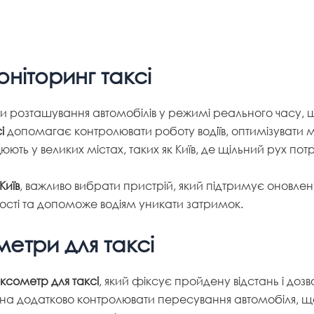
ніторинг таксі
ти розташування автомобілів у режимі реального часу, 
і
допомагає контролювати роботу водіїв, оптимізувати м
ть у великих містах, таких як Київ, де щільний рух пот
Київ
, важливо вибрати пристрій, який підтримує оновлен
вості та допоможе водіям уникати затримок.
етри для таксі
ксометр для таксі
, який фіксує пройдену відстань і дозв
а додатково контролювати пересування автомобіля, що 