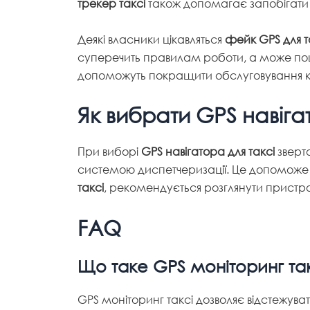
трекер таксі
також допомагає запобігати
Деякі власники цікавляться
фейк GPS для т
суперечить правилам роботи, а може пошкод
допоможуть покращити обслуговування кл
Як вибрати GPS навігат
При виборі
GPS навігатора для таксі
зверта
системою диспетчеризації. Це допоможе п
таксі
, рекомендується розглянути пристрої
FAQ
Що таке GPS моніторинг та
GPS моніторинг таксі дозволяє відстежув