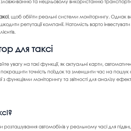
 зловживанню та нецільовому використанню транспортн
аксі
, щоб обійти реальні системи моніторингу. Однак ви
ити репутації компанії. Натомість варто інвестувати в 
ієнтів.
ор для таксі
йте увагу на такі функції, як актуальні карти, автоматичн
окращити точність поїздок та зменшити час на пошук а
 з функціями моніторингу та звітності для аналізу ефек
ксі?
ати розташування автомобілів у реальному часі для під